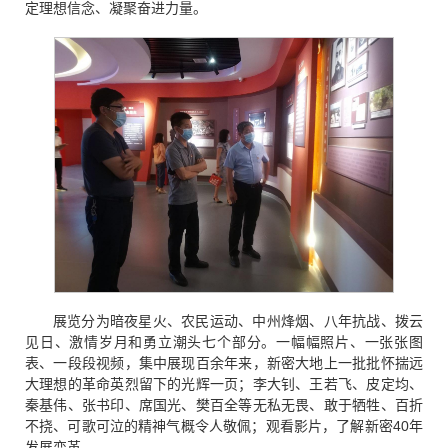
定理想信念、凝聚奋进力量。
展览分为暗夜星火、农民运动、中州烽烟、八年抗战、拨云
见日、激情岁月和勇立潮头七个部分。一幅幅照片、一张张图
表、一段段视频，集中展现百余年来，新密大地上一批批怀揣远
大理想的革命英烈留下的光辉一页；李大钊、王若飞、皮定均、
秦基伟、张书印、席国光、樊百全等无私无畏、敢于牺牲、百折
不挠、可歌可泣的精神气概令人敬佩；观看影片，了解新密40年
发展变革。