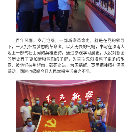
百年风雨，岁月沧桑。一部新密革命史，就是在党的领导
下，一大批怀揣梦想的革命者，以大无畏的气概，书写在溱洧大
地上一部气壮山河的英雄史诗。通过参观学习展史，大家对新密
的历史有了更加清晰深刻的了解，对革命先烈增添了更多的敬
意，被他们披荆斩棘、砥砺奋进、为国捐躯、英勇牺牲精神深深
感动。同时也感叹今日人民幸福生活来之不易。