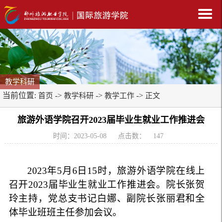
教学科研
当前位置:
->
->
->
首页
教学科研
教学工作
正文
旅游外语学院召开2023届毕业生就业工作推进会
时间：2023-05-08
点击数：
147
2023
年
5
月
6
日
15
时，旅游外语学院在线上
召开
2023
届毕业生就业工作推进会。院长张贺
玲主持，党总支书记白娜、副院长张丽君和全
体毕业班班主任参加会议。