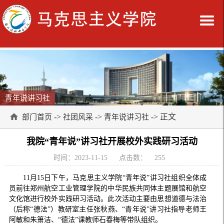
青年说讲习社
->
->
-> 正文
部门首页
社团风采
青年说讲习社
我院“青年说”讲习社开展校外实践研习活动
时间：2023-11-15
点击数：
255
11月15日下午，马克思主义学院“青年说”讲习社组织全体成
员前往郑州航空工业管理学院的中华民族共同体主题展馆和航空
文化馆进行校外实践研习活动。此次活动主要由思想道德与法治
（后称“德法”）教研室主任张秋燕、“青年说”讲习社指导老师王
阿敏和朱箫洁、“德法”课教师石春梅等带队组织。