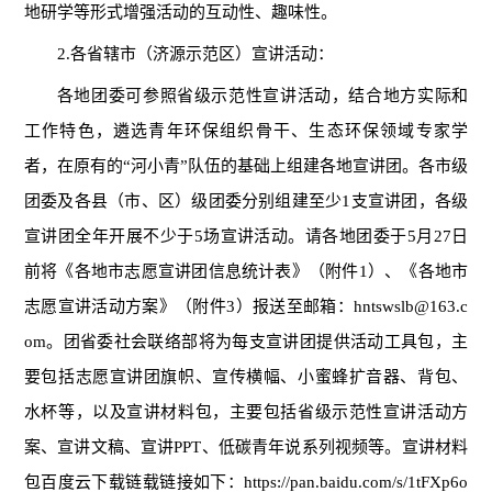
地研学等形式增强活动的互动性、趣味性。
2.各省辖市（济源示范区）宣讲活动：
各地团委可参照省级示范性宣讲活动，结合地方实际和
工作特色，遴选青年环保组织骨干、生态环保领域专家学
者，在原有的“河小青”队伍的基础上组建各地宣讲团。各市级
团委及各县（市、区）级团委分别组建至少1支宣讲团，各级
宣讲团全年开展不少于5场宣讲活动。请各地团委于5月27日
前将《各地市志愿宣讲团信息统计表》（附件1）、《各地市
志愿宣讲活动方案》（附件3）报送至邮箱：hntswslb@163.c
om。团省委社会联络部将为每支宣讲团提供活动工具包，主
要包括志愿宣讲团旗帜、宣传横幅、小蜜蜂扩音器、背包、
水杯等，以及宣讲材料包，主要包括省级示范性宣讲活动方
案、宣讲文稿、宣讲PPT、低碳青年说系列视频等。宣讲材料
包百度云下载链载链接如下：https://pan.baidu.com/s/1tFXp6o