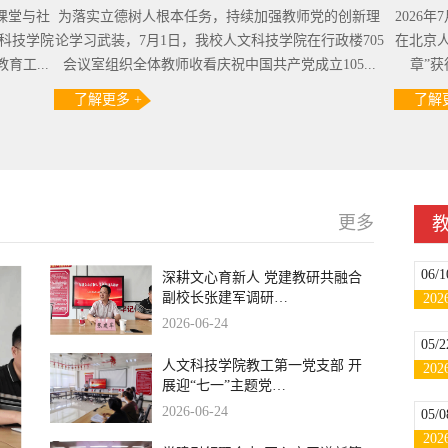
课堂与社
为落实立德树人根本任务，持续加强教师党的创新理
2026
文科技学院
论学习武装，7月1日，我校人文科技学院在行政楼705
在北京
工...
会议室组织全体教师收看庆祝中国共产党成立105...
章”获
了解更多 +
了解更
更多
06/1
深耕文心育新人 党建教研共融合
副校长张建军调研…
202
2026-06-24
05/2
人文科技学院教工第一党支部 开
202
展迎“七一”主题党…
2026-06-24
05/0
202