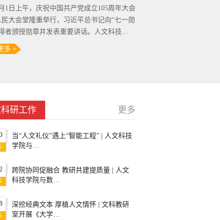
年7月1日上午，庆祝中国共产党成立105周年大会
人民大会堂隆重举行，习近平总书记向“七一勋
得者颁授勋章并发表重要讲话。人文科技...
多 +
教科研工作
更多
0
当“人文礼仪”遇上“智能工程” | 人文科技
学院与…
6
2
跨院协同促融合 教研共建提质量 | 人文
科技学院与数…
6
8
深挖经典文本 厚植人文情怀 | 文科教研
室开展《大学…
6