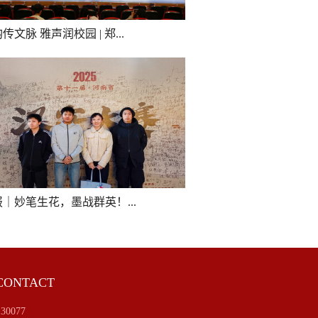
传文脉 雅声润校园 | 郑...
｜妙笔生花，墨战群英！...
ONTACT
130077