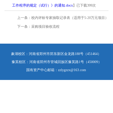
399
工作程序的规定（试行）》的通知.docx
】已下载
次
上一条：
校内评标专家抽取记录表（适用于5-20万元项目）
下一条：
采购项目验收流程
象湖校区：河南省郑州市郑东新区金龙路188号（451464）
豫英校区：河南省郑州市管城回族区豫英路1号（450009）
国有资产中心邮箱：zzlygzzx@163.com