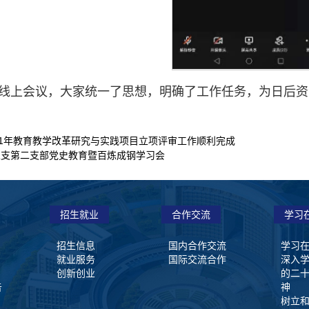
线上会议，大家统一了思想，明确了工作任务，为日后资
21年教育教学改革研究与实践项目立项评审工作顺利完成
总支第二支部党史教育暨百炼成钢学习会
招生就业
合作交流
学习
招生信息
国内合作交流
学习
就业服务
国际交流合作
深入
创新创业
的二
告
神
树立