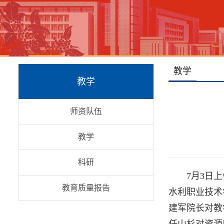
教学
教学
师资队伍
教学
科研
7月3日
教育质量报告
水利职业技术
建军院长对教