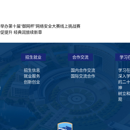
举办第十届“御网杯”网络安全大赛线上挑战赛
促提升 经典润旅续新章
招生就业
合作交流
学习
招生信息
国内合作交流
学习
就业服务
国际交流合作
深入
创新创业
的二
告
神
树立
观