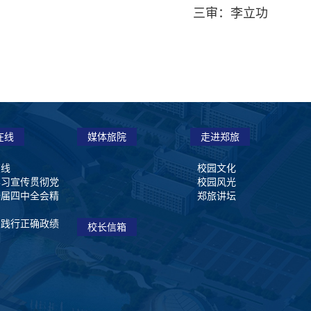
三审：李立功
在线
媒体旅院
走进郑旅
在线
校园文化
学习宣传贯彻党
校园风光
十届四中全会精
郑旅讲坛
和践行正确政绩
校长信箱