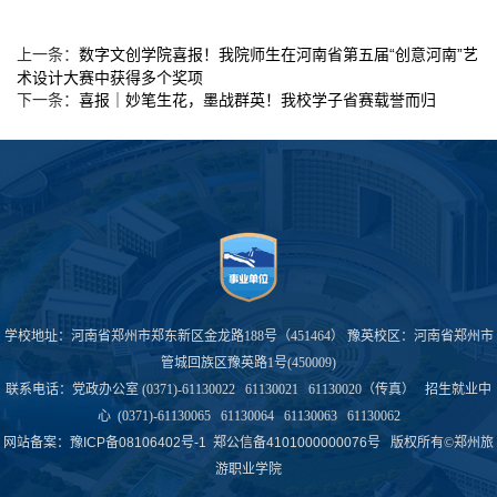
数字文创学院喜报！我院师生在河南省第五届“创意河南”艺
上一条：
术设计大赛中获得多个奖项
喜报｜妙笔生花，墨战群英！我校学子省赛载誉而归
下一条：
学校地址：河南省郑州市郑东新区金龙路188号（451464） 豫英校区：河南省郑州市
管城回族区豫英路1号(450009)
联系电话：党政办公室 (0371)-61130022 61130021 61130020（传真） 招生就业中
心 (0371)-61130065 61130064 61130063 61130062
网站备案：
豫ICP备08106402号-1
郑公信备4101000000076号
版权所有©郑州旅
游职业学院