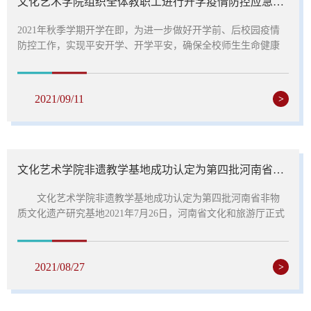
文化艺术学院组织全体教职工进行开学疫情防控应急演练
2021年秋季学期开学在即，为进一步做好开学前、后校园疫情
防控工作，实现平安开学、开学平安，确保全校师生生命健康
安全，保障教育教学工作的有序开展。根据学校疫情防控总体
安排，文化艺术学院全体教职员工于9月10日下午进行开学疫情
防控应急演练。在疫情防控演练领导小组的指挥下，我院教职
2021/09/11
>
员工于学生入校秩序引导点（南门）集合，分别扮演学生、家
长以及体温异常学生等，模拟开学报到可能会遇到的种种问
题，做到测温、消杀...
文化艺术学院非遗教学基地成功认定为第四批河南省非物质文化遗产研究基地
文化艺术学院非遗教学基地成功认定为第四批河南省非物
质文化遗产研究基地2021年7月26日，河南省文化和旅游厅正式
下发文件通知我校文化艺术学院非物质文化遗产教学基地被评
为河南省非物质文化遗产研究基地。为进一步提升我省非物质
文化遗产研究水平，完善非物质文化遗产研究工作体系，河南
2021/08/27
>
省文化和旅游厅组织开展了第四批河南省非物质文化遗产研究
基地评定及现有非物质文化遗产研究基地承接单位确认工作。
经各地推荐和专...