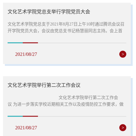
文化艺术学院党总支举行学院党员大会
文化艺术学院党总支于2021年8月27日上午10时通过腾讯会议召
开学院党员大会，会议由党总支书记杨慧丽同志主持。会上首
先由杨慧丽书记领学《总结觉的历史经验，加强党的的政治建
设》，强调各位党员干部要在党的百年华诞不忘初心、保持初
心，在日常工作中把党的历史经验贯穿始终。确保所有党员教
2021/08/27
>
师上下拧成一股绳，心往一处想、劲往一处使。随后，由杨洁
老师领学《中国共产党普通高等学校基层组织工作条例》。让
各位党员干部再次参...
文化艺术学院举行第二次工作会议
文化艺术学院举行第二次工作会
议 为进一步落实学校近期相关工作以及疫情防控工作要求，做
好开学准备，8月27日上午9时文化艺术学院通过腾讯会议召开
学院第二次工作会，全体教职工参会。会上先由党总支书记杨
慧丽介绍学校近期党建工作安排以及学院现阶段党员教师队伍
2021/08/27
>
情 况，重点介绍了现阶段新生班主任配备情况以及新老生开学