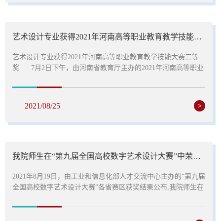
相关工作分工。同时杨慧丽书记也向各位班主任强调动员学生...
艺术设计专业获得2021年河南高等职业教育教学技能大赛二等奖
艺术设计专业获得2021年河南高等职业教育教学技能大赛二等
奖 7月2日下午，由河南省教育厅主办的2021年河南高等职业
教育教学技能大赛在河南职业技术学院圆满落幕。经过激烈角
逐，我院艺术设计专业由杨洁、吴丹、张侃、秦华四名教师组
成的代表队荣获本次教育教学技能大赛二等奖。
2021/08/25
>
艺术设计教师团队合影 本届比
赛与往年相比难度增大，由重点考察教...
我院师生在“第九届全国高校数字艺术设计大赛”中荣获佳绩
2021年8月19日，由工业和信息化部人才交流中心主办的“第九届
全国高校数字艺术设计大赛”各省赛区获奖结果公布,我院师生在
激烈的竞争中脱颖而出，喜获佳绩，共摘得一等奖4项、二等奖
1项。由19级数字媒体技术专业李辉、魏进刚、梁凯楠同学联合
创作,翟文彬、朱訚老师指导的《白马寺卡通形象IP设计》获学