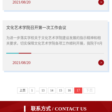
2021/08/20
>
生组时尚设计类一等奖;由19级游戏艺术设计专业李嘉琪同学绘
制,宋子健、朱訚老师指导的《萨德烈传奇角色设计立绘》获学
生组游戏...
文化艺术学院召开第一次工作会议
为进一步落实学校关于文化艺术学院建设发展的指示精神和相
关要求，切实保障文化艺术学院各项工作顺利开展，我院于8月
19日下午16点在行政楼902室，组织召开第一次全体工作会议。
会议由韩志孝f副院长主持，人事处处长孙国亮出席会议，校党
委委员、副校长张建军莅临会议指导工作。会上，首先由人事
2021/08/20
>
处处长孙国亮宣布文化艺术学院人事调整决议及名单。随后，
韩志孝副院长从学院建设概况、疫情防控及灾后重建工作、开
学筹备工作三个方...
...
17
下页
上页
1
13
14
15
16
联系方式 / CONTACT US