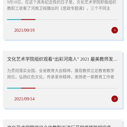
9月18日，在这个具有纪念性的日子里，文化艺术学院积极组织
教职工收看了河南卫视播出的《思政专题课》，三个不同主
题，三种不同体会。老师们看完之后相互讨论，感慨良多。
教职工认真收看学习《思政专题
课》在2021年7月20号的抗洪中我们可以看到涌现出的感人事件
2021/09/19
>
是如此之多，特别是一些普通人自发的救援，默默付出不求回
报，这岂不是体现了中国人的精神。还有今年的新冠肺...
文化艺术学院组织观看“出彩河南人” 2021 最美教师发布仪式和人物事迹展播活动
为贯彻落实全国、全省教育大会精神，展现教师立足教育教学
岗位，弘扬红色文化，传承革命精神，发扬老一辈教育工作者
“捧着一颗心来，不带半根草去”的精神风貌，文化艺术学院认真
组织全体教职工观看“出彩河南人”2021最美教师发布仪式和人物
事迹展播活动，在整个观看过程中，全体教职工聚精会神，聆
2021/09/14
>
听每一位最美教师的感人事迹。赓续百年初心，担当育人使
命。教师，是阳光下最崇高的职业。一言一行育桃李，一举一
动做表率，一...