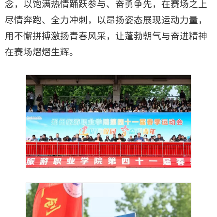
念，以饱满热情踊跃参与、奋勇争先，在赛场之上
尽情奔跑、全力冲刺，以昂扬姿态展现运动力量，
用不懈拼搏激扬青春风采，让蓬勃朝气与奋进精神
在赛场熠熠生辉。