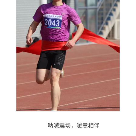
呐喊震场，暖意相伴