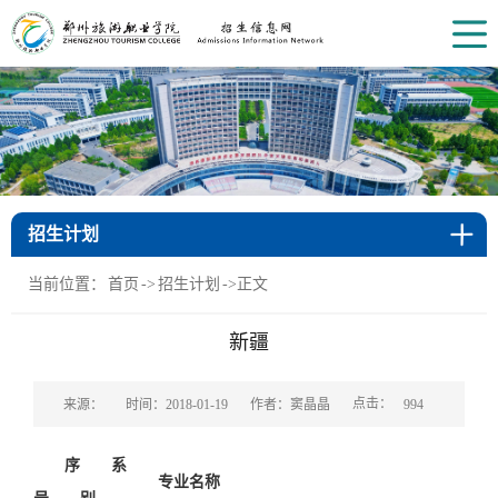
招生计划
当前位置：
首页
->
招生计划
->
正文
新疆
点击：
来源：
时间：2018-01-19
作者：窦晶晶
994
序
系
专业名称