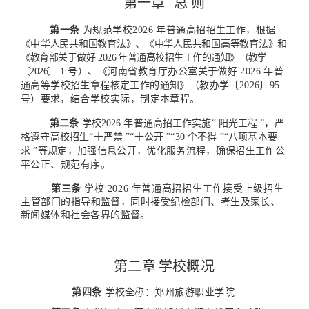
第一章
总 则
第一条
为规范学校2026
年普通高招招生工作，根据
《中
华人民共和国教育法》、《中华人民共和国高等教育法》
和
《教
育部关于做好
2026 年普通高校招生工作的通知》（教学
〔2
026〕
1 号）、《河南省教育厅办公室关于做好
2026
年
普
通高等学校招生章程核定工作的通知》（教办学〔2026〕95
号）
要求，
结合学校实际，制定本章程。
第二条
学校2026
年普通高招工作实施“
阳光工程
”，严
格遵守高校招生“十严禁
”“十公开
”“30
个不得
”“八项
基本要
求
”等规定，加强信息公开，优化服务流程，确保招生
工作公
平公正、规范有序。
第三条
学校
2026
年普通高招招生工作接受上级招生
主
管部门的指导和监督，同时接受纪检部门、考生
及家长、
新闻
媒体和社会各界的监督。
第二章
学校概况
第四条
学校全称：郑州旅游职业学院