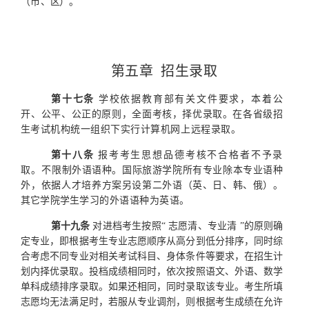
（市、
区）。
第五章
招生录取
第十七条
学校依据教育部有关文件要求，本着公
开、公
平、公正的原则，全面考核，择优录取。在各省
级招
生考试机
构统一组织下实行计算机网上远程录取。
第十八条
报考考生思想品德考核不合格者不予录
取。不
限制外语语种。国际旅游学院所有专业除本专业语种
外，依据
人才培养方案另设第二外语（英、
日、韩、
俄）。
其它学院学
生学习的外语语种为英语。
第十九条
对进档考生按照“ 志愿清、专业清 ”的原则确
定专业，即根据考生专业志愿顺序从高分到低分排序，同时综
合考虑不同专业对相关考试科目、身体条件等要求，在招生计
划内择优录取。投档成绩相同时，依次按照语文、外语、数学
单科成绩排序录取。如果还相同，同时录取该专业。考生所填
志愿均无法满足时，若服从专业调剂，则根据考生成绩在允许