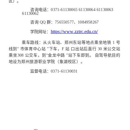
区）。
咨询电话：0371-61130065 61130064 61130
063
61130062
咨询
QQ
群：756550577、1084958267
https
://
www
.
zztrc
.
edu
.
cn
/
学院网址：
乘车路线：从火车站、郑州东站等地点乘坐地
铁
1
号
线到
“
市体育中心站
”下车，F
站
口出站后直行
30
米公交站
乘坐
308
公交车，到“金龙中路
”站下车即到。
自驾导航目的
地设
为郑州旅游职业学院（象湖校区）。
监督电话：0371-61130031