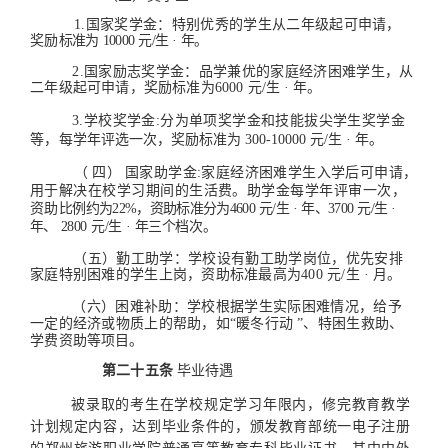
1.国家奖学金：特别优秀的学生从二年级起
可申请，
奖励
标准为
10000
元/生
·
年。
2.国家励志奖学金：品学兼优的家庭经济困难学生，从
二
年级起可申请，奖励标准为6000
元/生
·
年。
3.学校奖学金:分为单项奖学金和技能拔尖学生奖学金
等，
每学年评选一次，奖励标准为
300-10000
元/生
·
年。
（
四）
国家助学金:家庭经济困难学生入学后可申请，
用
于解决在校学习期间的生活费。助学金每学年评审一次，
资助
比例约为22%，资助标准分为4600
元/生
·
年、3700
元/生
·
年、
2800
元/生
·
年三个档次。
（五）勤工助学：学校设有勤工助学岗位，优先安排
家庭
特别困难的学生上岗，资助标准最高为400
元/生
·
月。
（六）困难补助：学校根据学生实际困难情况，给予
一定
的经济或物质上的帮助，如“暖冬行动
”、特困生救助、
学费
资助等项目。
第二十五条
毕业待遇
被录取的考生在学校规定学习年限内，修完教育教学
计划
规定内容，达到毕业条件的，颁发教育部统一电
子注册