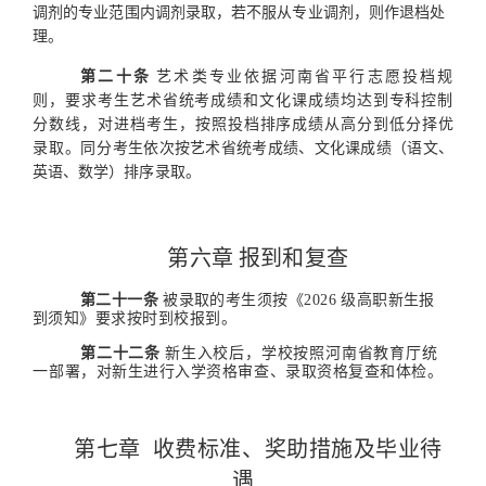
调剂的专业范围内调剂录取，若不服从专业调剂，则作退档处
理。
第二十条
艺术类专业依据河南省平行志愿投
档规
则，要
求考生艺术省统考成绩和文化课成绩均达到专科控制
分数线，
对进档考生，按照投档排序成绩从高分到低分择优
录取
。同分
考生依次按艺术省统考成绩、文化课成绩（语文、
英语、数学）
排序录取。
第六章
报到和复查
第二十一条
被录取的考生须按《2026
级高职新生报
到须知》要求按时到校报到。
第二十二条
新生入校后，学校按照河南省教育厅统
一部
署，对新生进行入学资格审查、录取资格复查和体检。
第七章
收费标准、奖助措施及毕业待
遇