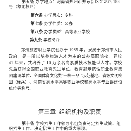
第五条
办学地点：河南省郑州市郑东新区金龙路
188
号
（象湖校区）
第六条
办学层次：专科
第七条
办学性质：公办
第八条
办学类型：高等职业学校
第九条
学校简介
郑州旅游职业学院创办于
1985
年，隶属于郑州市人民
政
府，是一所以培养旅游人才为主的公办高职院校。建校
4
1
年
来，共培养了
10
万余名高素质技术技能型人才
。学校
先后获
得全国职业教育先进单位、教育部示范性职业
教育集
团建设单
位、全国体育文化类“一校一品
”示范基地、省级文明校
园（标
兵）、河南省高水平高等职业学校和高水平专业群建
设
单位等
称号。
第三章
组织机构及职责
第十条
学校招生工作领导小组负责制定招生政策、组
织招生工作、决定招生工作中的重大事项。