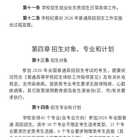
第十一条
学校招生就业处负责招生日常具体工
作。
第十二条
学校纪委对
2026
年普通高招招生工作实施
全过
程监督。
第四章
招生对象、专业和计划
第十三条
招生对象
参加
2026
年全国普通高招招生考试的考
生，健康状
况符
合《普通高等学校招生体检工作指导意见》及有关补充
规定，无传染疾病。旅游类专业考生要求无肢体残疾、心脏
疾病等。
其它政策按照教育部及各生源省份(区、市)有关要
求执行。
第十四条
招生专业和计划
学校安排45
个专业(含专业方向）参加
2026
年全国普
通
高招
招生。其中
18
个专业不限定考生选考类型
、21
个专
业要
求历史类考生选报、6
个专业要求物理类考生选报（其