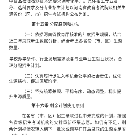
中食品
检验检测技术还要求选考化学）。具体招生专
业名
称、选科要
求及分专业招生计划以河南省教育考试院及相关生
源省份
（区、
市）招生考试机构公布为准。
第十五条
分配原则和办法
（一）依据河南省教育厅核准的年度招生规模，结合
近三
年录取新生数据分析，综合考虑各省份（市、区）生源
数量、
学校办学条件、行业发展需求及各专业毕业生就业状况，合
理
分配招生计划。
（二）认真履行促进入学机会公平的社会责任，优化
生源
结构、促进区域均衡。
（三）坚持统筹兼顾、平稳有序、动态调整，稳步提
升生
源质量。
第十六条
剩余计划使用原则
在各省（市、区）招生录取过程中未完成的计划，按照
各
省级招生考试机构的安排重新征集志愿。如仍有不足，剩
余计
划视情况转入到下一批次或调整在其后录取的生源充足省