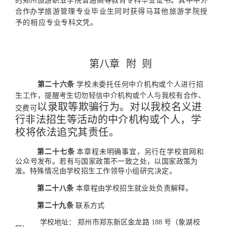
的郑州
旅游职业学院普通高等教育专科毕业证书。其中
中外
合作办学
旅游管理专业毕业生同时获得马耳他旅游学院授
予的相应专
业专科文凭。
第八章
附
则
第二十六条
学校未委托任何中介机构或个人进行招
生工
作，提醒考生切勿轻信中介机构或个人与我校有合作、
以录取等欺骗行为。对以我校名义进
交费可
行非法招生等活动的中介
机构或个人，学
校将依法追究其责任。
第二十七条
本章程未明确事宜，另行在学校官网和
公众
号发布。若有与国家政策不一致之处，以国家政策为
准。特殊
情况由学校招生工作领导小组研究决定。
第二十八条
本章程由学校招生就业处负责解释。
第二十九条
联系方式
学校地址：
郑州市郑东新区金龙路
188
号（象湖校