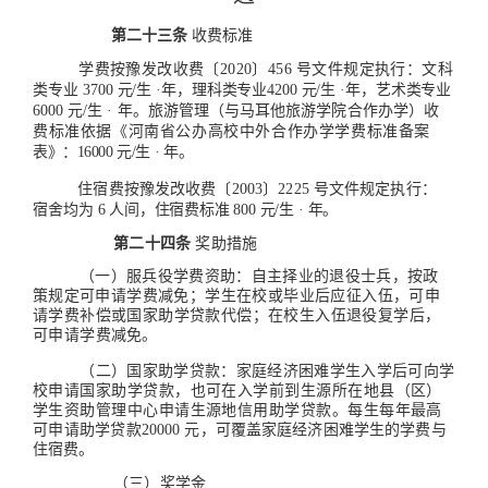
第二十三条
收费标准
学费按豫发改收费〔2020〕456
号文件规定执行：文科
类
专业
3700
元/生
·年，理科类专业4200
元/生
·年，艺术类专
业
6000
元/生
·
年。旅游管理（与马耳他旅游学院合作办学）
收
费标准依据《河南省公办高校中外合作办学学费标准备案
表》：16000
元/生
·
年。
住宿费按豫发改收费〔2003〕2225
号文件规定执行：
宿舍
均为
6
人间，住宿费标准
800
元/生
·
年。
第二十四条
奖助措施
（一）服兵役学费资助：自主择业的退役士兵，按政
策规
定可申请学费减免；学生在校或毕业后应征入伍，可申
请学费补偿或国家助学贷款代偿；在校生入伍退役复学后，
可申请学
费减免。
（二）国家助学贷款：家庭经济困难学生入学后可向学
校
申请国家助学贷款，也可在入学前到生源所在地
县（区）
学生
资助管理中心申请生源地信用助学贷款。每生每
年最高
可申请
助学贷款20000
元，可覆盖家庭经济困难学生的学费与
住宿费。
（三）奖学金