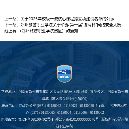
关于2026年校级一流核心课程拟立项建设名单的公示
上一条：
郑州旅游职业学院关于举办 第十届“御网杯”网络安全大赛
下一条：
线上赛 （郑州旅游职业学院赛区）的通知
学校地址：河南省郑州市郑东新区金龙路188号（451464） 豫英校区：河南省郑州市
管城回族区豫英路1号(450009)
联系电话：党政办公室 (0371)-61130022 61130021 61130020（传真） 招生就业中
心 (0371)-61130065 61130064 61130063 61130062
网站备案：
豫ICP备08106402号-1
郑公信备4101000000076号
版权所有©郑州旅
游职业学院