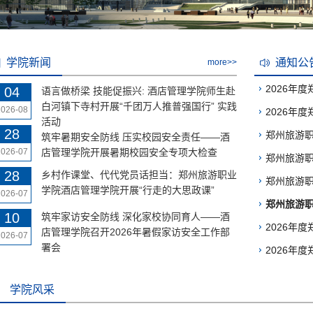
学院新闻
通知公
more>>
2026年度
04
语言做桥梁 技能促振兴: 酒店管理学院师生赴
白河镇下寺村开展“千团万人推普强国行” 实践
2026-08
2026年度
活动
28
郑州旅游职
筑牢暑期安全防线 压实校园安全责任——酒
2026-07
店管理学院开展暑期校园安全专项大检查
郑州旅游职
28
乡村作课堂、代代党员话担当：郑州旅游职业
郑州旅游职业
学院酒店管理学院开展“行走的大思政课”
2026-07
郑州旅游职
10
筑牢家访安全防线 深化家校协同育人——酒
2026年
店管理学院召开2026年暑假家访安全工作部
2026-07
署会
2026年度
学院风采