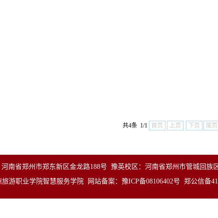
共4条 1/1
首页
上页
下页
尾页
河南省郑州市郑东新区金龙路188号 豫英校区：河南省郑州市管城回族
州旅游职业学院
智慧
服务学院 网站备案：
豫ICP备08106402号 郑公信备410