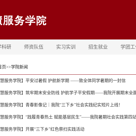
学科研
师资队伍
实习实训
招生就业
学团工
首页
>>
学院新闻
慧服务学院】平安过暑假 护航新学期 ——致全体同学暑期的一封信
慧服务学院】筑牢期末安全防线 护航学子平安假期——我院开展期末全
慧服务学院】青春影像记｜我院“三下乡”社会实践纪实短片上线！
慧服务学院】“践履青春热土 赋能基层民生”——我院暑期社会实践第四
慧服务学院】开展“三下乡”红色祭扫实践活动