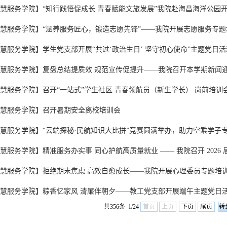
慧服务学院】“知行践悟促成长 青春赋能文旅发展”我院赴海昌海洋公园开展
慧服务学院】“涵养服务匠心，锻造志愿先锋”——我院开展志愿服务专题
慧服务学院】学生党支部开展“共过‘政治生日’ 坚守初心使命”主题党日活
慧服务学院】复盘总结提质效 规范宣传促提升——我院召开本学期新闻
慧服务学院】召开“一站式”学生社区 青春领航员（新生学长） 岗前培训
慧服务学院】召开暑期安全离校培训会
慧服务学院】“云端探秘·民航知识大比拼”竞赛圆满举办，助力空乘学子
慧服务学院】精准服务办实事 同心护航高质量就业 —— 我院召开 2026 届
慧服务学院】拒绝期末焦虑 高效自愈成长——我院开展心理委员专题培
慧服务学院】粽香忆家风 清廉伴朝夕——教工党支部开展端午主题党日
共356条 1/24
首页
上页
下页
尾页