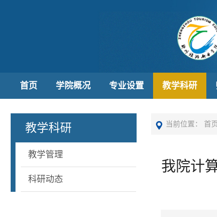
首页
学院概况
专业设置
教学科研
当前位置：
首
教学科研
教学管理
我院计
科研动态