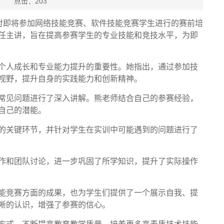
梦林 点击：
203
对即将参加网络技能竞赛、软件技能竞赛学生进行的赛前培
任主讲，旨在提高参赛学生的专业技能和竞技水平，为即
个人成长和专业能力提升的重要性。她指出，通过参加技
视野，提升自身的实践能力和创新精神。
常见问题进行了深入讲解。熊老师结合自己的参赛经验，
自己的潜能。
的关键环节，并针对学生在实训中可能遇到的问题进行了
作和团队讨论，进一步巩固了所学知识，提升了实际操作
能竞赛方面的成果，也为学生们提供了一个展示自我、提
晰的认识，增强了参赛的信心。