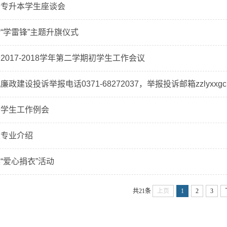
开专升本学生座谈会
“学雷锋”主题升旗仪式
017-2018学年第二学期初学生工作会议
建设投诉举报电话0371-68272037，举报投诉邮箱zzlyxxgc@
开学生工作例会
漫专业介绍
“爱心捐衣”活动
共21条
上页
1
2
3