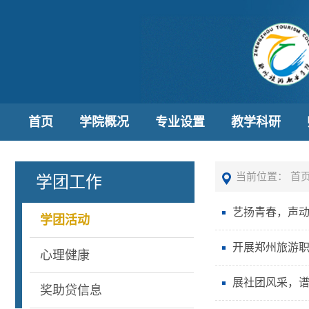
首页
学院概况
专业设置
教学科研
当前位置：
首
学团工作
艺扬青春，声动
学团活动
开展郑州旅游
心理健康
展社团风采，
奖助贷信息