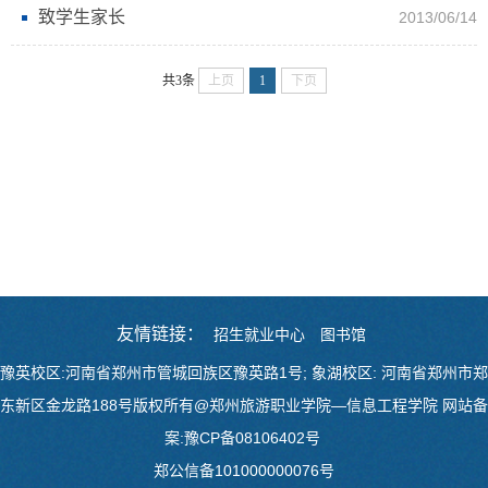
致学生家长
2013/06/14
共3条
上页
1
下页
友情链接：
招生就业中心
图书馆
豫英校区:河南省郑州市管城回族区豫英路1号; 象湖校区: 河南省郑州市郑
东新区金龙路188号版权所有@郑州旅游职业学院—信息工程学院 网站备
案:豫CP备08106402号
郑公信备10100000007
6号