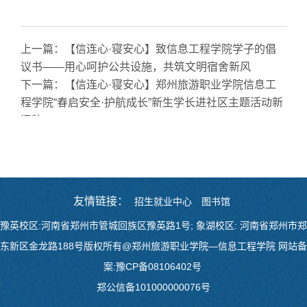
上一篇：
【信连心·寝安心】致信息工程学院学子的倡
议书——用心呵护公共设施，共筑文明宿舍新风
下一篇：
【信连心·寝安心】郑州旅游职业学院信息工
程学院“春启安全·护航成长”新生学长进社区主题活动新
闻稿
友情链接：
招生就业中心
图书馆
豫英校区:河南省郑州市管城回族区豫英路1号; 象湖校区: 河南省郑州市郑
东新区金龙路188号版权所有@郑州旅游职业学院—信息工程学院 网站备
案:豫CP备08106402号
郑公信备10100000007
6号