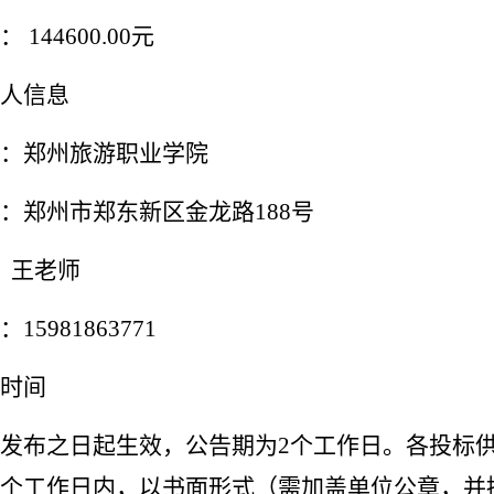
：
144600.00
元
人信息
：郑州旅游职业学院
：郑州市郑东新区金龙路
188
号
人：王老师
：
15981863771
时间
发布之日起生效，公告期为
2
个工作日。各投标
个工作日内，以书面形式（需加盖单位公章，并