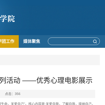
学团工作
媒体聚焦
系列活动 ——优秀心理电影展示
付佳 点击：
356
"珍惜生命，关爱自己"。核心内容是:关爱自我，了解自我，接纳自己，