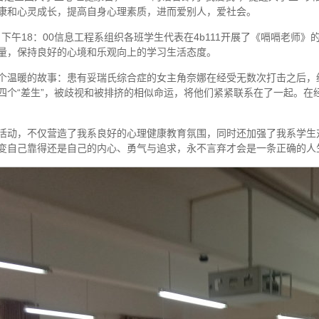
康和心灵成长，提高自身心理素质，进而爱别人，爱社会。
月6日下午18：00信息工程系组织各班学生代表在4b111开展了《嗝嗝老
量，保持良好的心境和乐观向上的学习生活态度。
个温暖的故事：患有妥瑞氏综合症的女主角奈娜在经受无数次打击之后，
四个“差生”，被歧视和被排挤的相似命运，将他们紧紧联系在了一起。在
活动，不仅营造了我系良好的心理健康教育氛围，同时还加强了我系学生
变自己靠得还是自己的内心、勇气与追求，永不言弃才会是一条正确的人